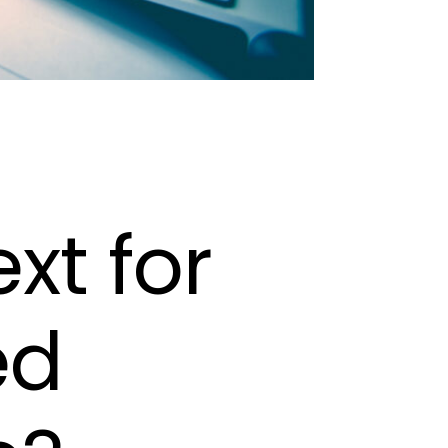
xt for
ed