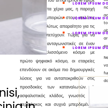
Από την αρχή του smartphone έφερε
^
LOREM IPSUM D
n
την ευκολία στα χέρια μας, η παροχή
a
εξαιρετικών εμπειριών στους πελάτες
^
LOREM IPSUM D
t
σας ήταν απολύτως απαραίτητο για τις
ab
^
LOREM IPSUM D
εταιρείες να πετύχουν. Τώρα, για να
a
παραμείνουν ανταγωνιστικές σε έναν
ex
^
LOREM IPSUM D
συνεχώς εξελισσόμενο κόσμο με
N
πρώτο ψηφιακό κόσμο, οι εταιρείες
vo
επενδύουν σε ακόμα πιο δημιουργικές
f
λύσεις για να ανταποκριθούν στις
d
προσδοκίες των καταναλωτών. Ο
isi,
se
ασφαλιστικός κλάδος, γνωστός ως
es
inia in
am
περίπλοκος και συχνά μπερδεμένος,