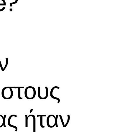
e?
ν
 στους
ας ήταν