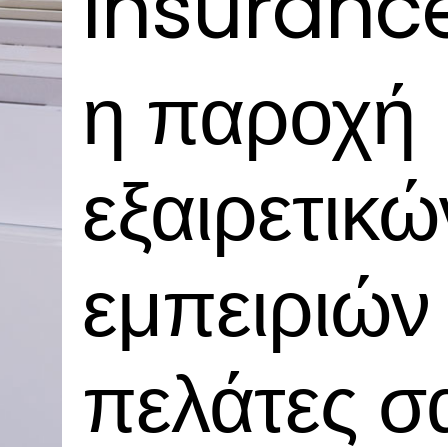
Insuranc
η παροχή
εξαιρετικώ
εμπειριών
πελάτες σ