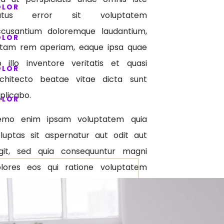
OLOR
atus error sit voluptatem
ccusantium doloremque laudantium,
OLOR
otam rem aperiam, eaque ipsa quae
 illo inventore veritatis et quasi
OLOR
rchitecto beatae vitae dicta sunt
plicabo.
OLOR
emo enim ipsam voluptatem quia
luptas sit aspernatur aut odit aut
ugit, sed quia consequuntur magni
olores eos qui ratione voluptatem
qui nesciunt. Neque porro quisquam
t, qui dolorem ipsum quia dolor sit
et, consectetur, adipisci velit, sed