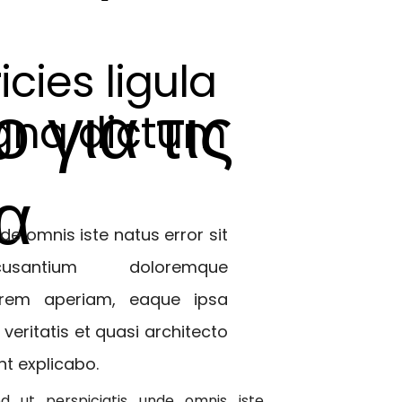
icies ligula
 για τις
gna dictum
να
de omnis iste natus error sit
usantium doloremque
 rem aperiam, eaque ipsa
 veritatis et quasi architecto
nt explicabo.
d ut perspiciatis unde omnis iste