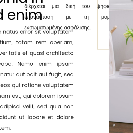
q
διέρχεται μια δική του ψηφιακή
d enim
in
επανάσταση με τη μορφή
ενσωματωμένης ασφάλισης.
ht
e natus error sit voluptatem
h
tium, totam rem aperiam,
e
eritatis et quasi architecto
ht
licabo. Nemo enim ipsam
h
atur aut odit aut fugit, sed
e
eos qui ratione voluptatem
quam est, qui dolorem ipsum
adipisci velit, sed quia non
dunt ut labore et dolore
tem.