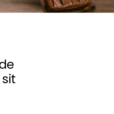
nde
sit