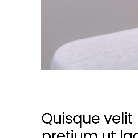
Quisque velit n
pretium ut lac