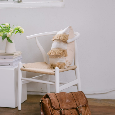
uia non numquam eius modi tempora
cidunt ut labore et dolore magnam.
tps://www.insurancethoughtleaders
ip.com/ecosystems/whats-next-
mbedded-insurance
tps://www.insurancethoughtleaders
ip.com/ecosystems/whats-next-
mbedded-insurance