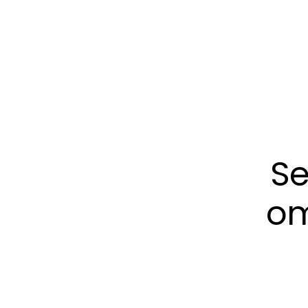
Se
om