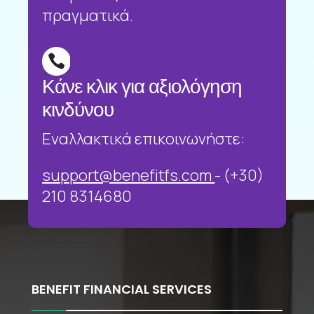
πραγματικά.

Κάνε κλικ για αξιολόγηση
κινδύνου
Εναλλακτικά επικοινωνήστε:
support@benefitfs.com
- (+30)
210 8314680
Χρησιμοποιούμε cookies για να σας προσφέρουμε τη
βέλτιστη εμπειρία πλοήγησης στον ιστότοπό μας.
You can find out more about which cookies we are using or
switch them off in
settings
.
BENEFIT FINANCIAL SERVICES
Αποδοχή