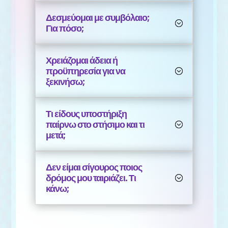
Δεσμεύομαι με συμβόλαιο;
Για πόσο;
Χρειάζομαι άδεια ή
προϋπηρεσία για να
ξεκινήσω;
Τι είδους υποστήριξη
παίρνω στο στήσιμο και τι
μετά;
Δεν είμαι σίγουρος ποιος
δρόμος μου ταιριάζει. Τι
κάνω;