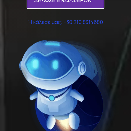
ΔΗΛΩΣΕ ΕΝΔΙΑΦΈΡΟΝ
Ή κάλεσέ μας: +30 210 8314680