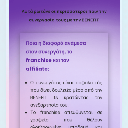
Αυτά ρωτάνε οι περισσότεροι πριν την
συνεργασία τους με την BENEFIT
Ποια η διαφορά ανάμεσα
στον συνεργάτη, το
franchise και τον
affiliate;
Ο συνεργάτης είναι ασφαλιστής
που δίνει δουλειές μέσα από την
BENEFIT fs κρατώντας την
ανεξαρτησία του.
Το franchise απευθύνεται σε
γραφεία που θέλουν
ολοκληρωμένη υποδομή και