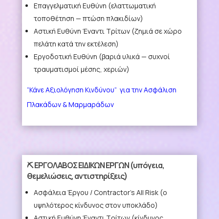
Επαγγελματική Ευθύνη
(ελαττωματική
τοποθέτηση — πτώση πλακιδίων)
Αστική Ευθύνη Έναντι Τρίτων
(ζημιά σε χώρο
πελάτη κατά την εκτέλεση)
Εργοδοτική Ευθύνη
(βαριά υλικά — συχνοί
τραυματισμοί μέσης, χεριών)
“Κάνε Αξιολόγηση Κινδύνου” για την Ασφάλιση
Πλακάδων & Μαρμαράδων
⛏️ ΕΡΓΟΛΑΒΟΣ ΕΙΔΙΚΩΝ ΕΡΓΩΝ
(υπόγεια,
θεμελιώσεις, αντιστηρίξεις)
Ασφάλεια Έργου / Contractor’s All Risk
(ο
υψηλότερος κίνδυνος στον υποκλάδο)
Αστική Ευθύνη Έναντι Τρίτων
(κίνδυνος