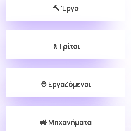
🔨 Έργο
🚶Τρίτοι
⛑️ Εργαζόμενοι
🚜 Μηχανήματα