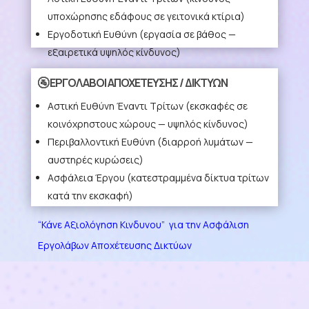
υποχώρησης εδάφους σε γειτονικά κτίρια)
Εργοδοτική Ευθύνη
(εργασία σε βάθος —
εξαιρετικά υψηλός κίνδυνος)
“Κάνε Αξιολόγηση Κινδύνου” για την Ασφάλιση
🚰 ΕΡΓΟΛΑΒΟΙ ΑΠΟΧΕΤΕΥΣΗΣ / ΔΙΚΤΥΩΝ
Εργολάβων Ειδικών Έργων
Αστική Ευθύνη Έναντι Τρίτων
(εκσκαφές σε
κοινόχρηστους χώρους — υψηλός κίνδυνος)
Περιβαλλοντική Ευθύνη
(διαρροή λυμάτων —
αυστηρές κυρώσεις)
Ασφάλεια Έργου
(κατεστραμμένα δίκτυα τρίτων
κατά την εκσκαφή)
“Κάνε Αξιολόγηση Κινδυνου” για την Ασφάλιση
Εργολάβων Αποχέτευσης Δικτύων