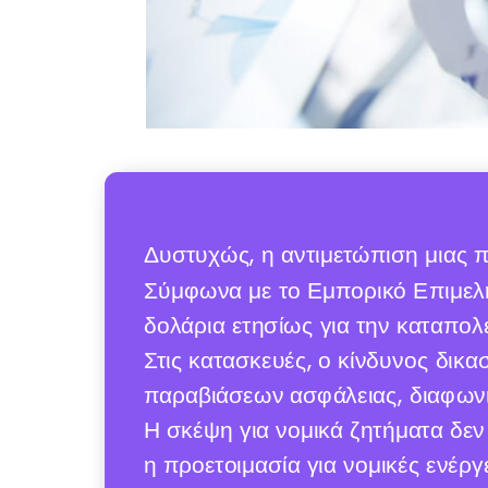
Δυστυχώς, η αντιμετώπιση μιας π
Σύμφωνα με το Εμπορικό Επιμελητ
δολάρια ετησίως για την καταπο
Στις κατασκευές, ο κίνδυνος δικ
παραβιάσεων ασφάλειας, διαφωνιώ
Η σκέψη για νομικά ζητήματα δεν 
η προετοιμασία για νομικές ενέρ