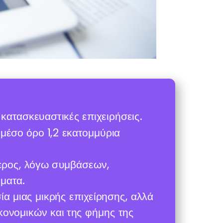
κατασκευαστικές επιχειρήσεις.
μέσο όρο 1,2 εκατομμύρια
τερος, λόγω συμβάσεων,
ματα.
ία μιας μικρής επιχείρησης, αλλά
ικονομικών και της φήμης της