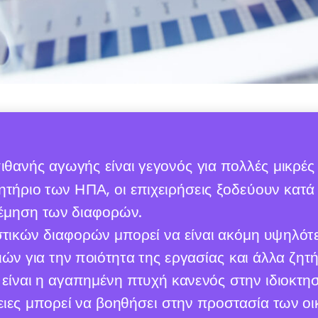
ιθανής αγωγής είναι γεγονός για πολλές μικρές 
ήριο των ΗΠΑ, οι επιχειρήσεις ξοδεύουν κατά 
λέμηση των διαφορών.
αστικών διαφορών μπορεί να είναι ακόμη υψηλό
ν για την ποιότητα της εργασίας και άλλα ζητή
είναι η αγαπημένη πτυχή κανενός στην ιδιοκτησ
γειες μπορεί να βοηθήσει στην προστασία των ο