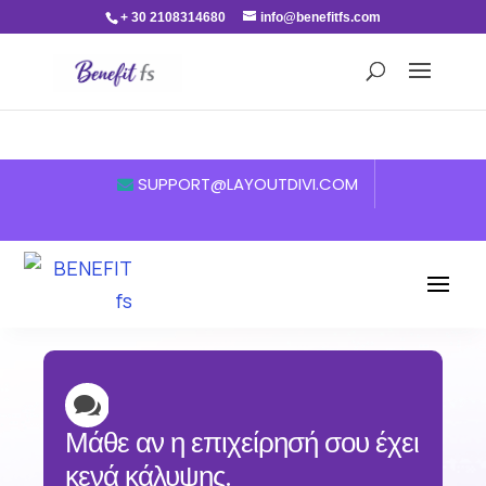
+ 30 2108314680
info@benefitfs.com
SUPPORT@LAYOUTDIVI.COM

Μάθε αν η επιχείρησή σου έχει
κενά κάλυψης.