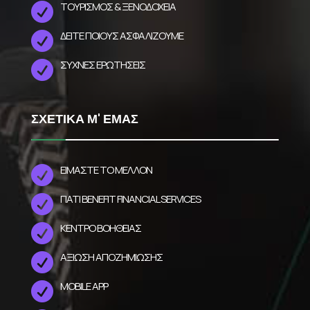
ΤΟΥΡΙΣΜΟΣ & ΞΕΝΟΔΟΧΕΙΑ

ΔΕΙΤΕ ΠΟΙΟΥΣ ΑΣΦΑΛΙΖΟΥΜΕ

ΣΥΧΝΕΣ ΕΡΩΤΗΣΕΙΣ

ΣΧΕΤΙΚΑ Μ' ΕΜΑΣ
ΕΙΜΑΣΤΕ ΤΟ ΜΕΛΛΟΝ

ΓΙΑΤΙ BENEFIT FINANCIAL SERVICES

ΚΕΝΤΡΟ ΒΟΗΘΕΙΑΣ

ΑΞΙΩΣΗ ΑΠΟΖΗΜΙΩΣΗΣ

MOBILE APP
