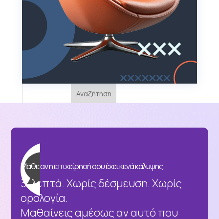
Αναζήτηση

Μάθε αν η επιχείρησή σου έχει κενά κάλυψης.
3' λεπτά. Χωρίς δέσμευση. Χωρίς
ορολογία.
Μαθαίνεις αμέσως αν αυτό που