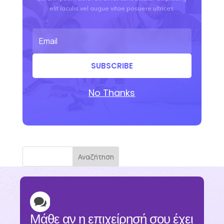
elit iaculis vel augue vitae posuere ultrices
SUBSCRIBE
No Thanks
Αναζήτηση

Μάθε αν η επιχείρησή σου έχει