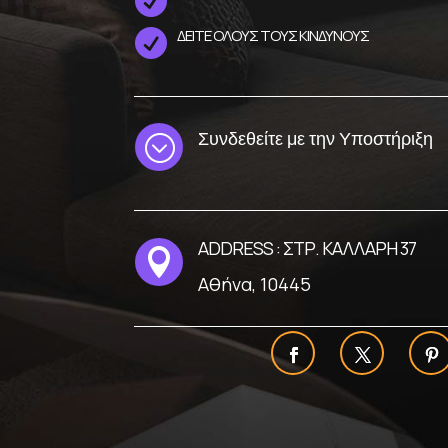

ΔΕΙΤΕ ΟΛΟΥΣ ΤΟΥΣ ΚΙΝΔΥΝΟΥΣ

Συνδεθείτε με την Υποστήριξη
;
ADDRESS : ΣΤΡ. ΚΑΛΛΑΡΗ 37

Αθήνα, 10445
Χρησιμοποιούμε cookies για να
You can find out more about whic