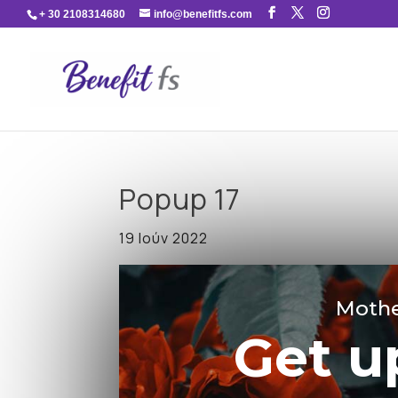
+ 30 2108314680
info@benefitfs.com
Popup 17
19 Ιούν 2022
Mothe
Get u