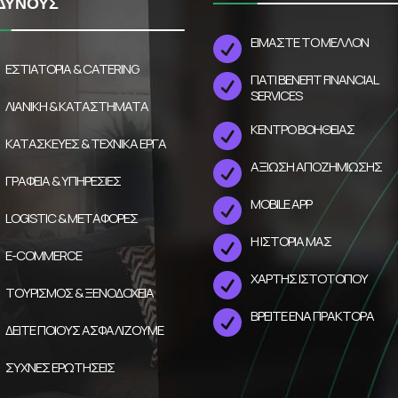
ΔΥΝΟΥΣ
ΕΙΜΑΣΤΕ ΤΟ ΜΕΛΛΟΝ

ΕΣΤΙΑΤΌΡΙΑ & CATERING
ΓΙΑΤΙ BENEFIT FINANCIAL

SERVICES
ΛΙΑΝΙΚΗ & ΚΑΤΑΣΤΗΜΑΤΑ
ΚΕΝΤΡΟ ΒΟΗΘΕΙΑΣ

ΚΑΤΑΣΚΕΥΕΣ & ΤΕΧΝΙΚΑ ΕΡΓΑ
ΑΞΙΩΣΗ ΑΠΟΖΗΜΙΩΣΗΣ

ΓΡΑΦΕΙΑ & ΥΠΗΡΕΣΙΕΣ
MOBILE APP

LOGISTIC & ΜΕΤΑΦΟΡΕΣ
Η ΙΣΤΟΡΙΑ ΜΑΣ

E-COMMERCE
ΧΑΡΤΗΣ ΙΣΤΟΤΟΠΟΥ

ΤΟΥΡΙΣΜΟΣ & ΞΕΝΟΔΟΧΕΙΑ
ΒΡΕΙΤΕ ΕΝΑ ΠΡΑΚΤΟΡΑ

ΔΕΙΤΕ ΠΟΙΟΥΣ ΑΣΦΑΛΙΖΟΥΜΕ
ΣΥΧΝΕΣ ΕΡΩΤΗΣΕΙΣ