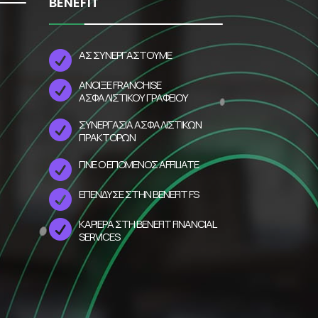
BENEFIT
ΑΣ ΣΥΝΕΡΓΑΣΤΟΥΜΕ

ΆΝΟΙΞΕ FRANCHISE

ΑΣΦΑΛΙΣΤΙΚΟΎ ΓΡΑΦΕΊΟΥ
ΣΥΝΕΡΓΑΣΊΑ ΑΣΦΑΛΙΣΤΙΚΏΝ

ΠΡΑΚΤΌΡΩΝ
ΓΊΝΕ Ο ΕΠΌΜΕΝΟΣ AFFILIATE

ΕΠΈΝΔΥΣΕ ΣΤΗΝ BENEFIT FS

ΚΑΡΙΕΡΑ ΣΤΗ BENEFIT FINANCIAL

SERVICES