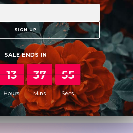
SIGN UP
SALE ENDS IN
00
13
13
00
37
37
56
57
56
Hours
Mins
Secs