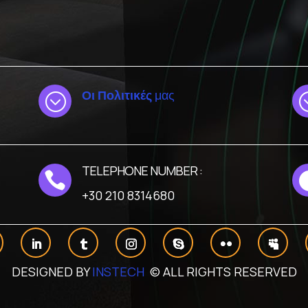
Οι Πολιτικές
μας
;
TELEPHONE NUMBER :

+30 210 8314680
DESIGNED BY
INSTECH
© ALL RIGHTS RESERVED
 σας προσφέρουμε τη βέλτιστη εμπειρία πλοήγησης στον ιστότο
h cookies we are using or switch them off in
settings
.