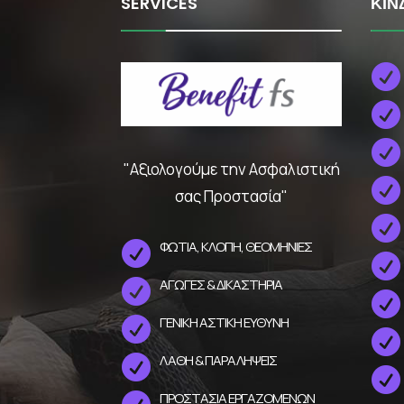
SERVICES
ΚΙΝ



"Αξιολογούμε την Ασφαλιστική

σας Προστασία"

ΦΩΤΙΑ, ΚΛΟΠΗ, ΘΕΟΜΗΝΙΕΣ


ΑΓΩΓΕΣ & ΔΙΚΑΣΤΗΡΙΑ


ΓΕΝΙΚΗ ΑΣΤΙΚΗ ΕΥΘΥΝΗ


ΛΑΘΗ & ΠΑΡΑΛΗΨΕΙΣ


ΠΡΟΣΤΑΣΙΑ ΕΡΓΑΖΟΜΕΝΩΝ