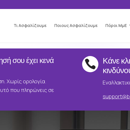
Τι Ασφαλίζουμε
Ποιους Ασφαλίζουμε
Πόροι ΜμΕ
ησή σου έχει κενά
Κάνε κλ

κινδύνο
ση. Χωρίς ορολογία.
Εναλλακτικ
υτό που πληρώνεις σε
support@b