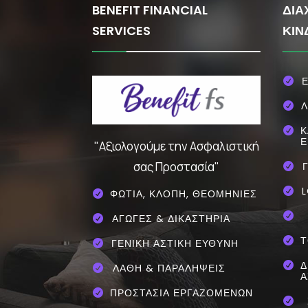
BENEFIT FINANCIAL
ΔΙΑ
SERVICES
ΚΙΝ
Ε

Λ

Κ

Ε
"Αξιολογούμε την Ασφαλιστική
σας Προστασία"

L

ΦΩΤΙΑ, ΚΛΟΠΗ, ΘΕΟΜΗΝΙΕΣ


ΑΓΩΓΕΣ & ΔΙΚΑΣΤΗΡΙΑ

Τ

ΓΕΝΙΚΗ ΑΣΤΙΚΗ ΕΥΘΥΝΗ

Δ

ΛΑΘΗ & ΠΑΡΑΛΗΨΕΙΣ

Α
ΠΡΟΣΤΑΣΙΑ ΕΡΓΑΖΟΜΕΝΩΝ

