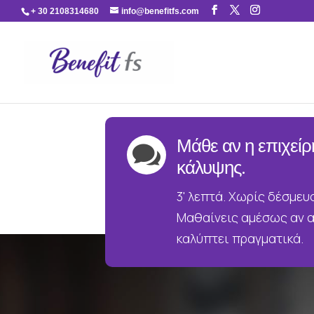
+ 30 2108314680
info@benefitfs.com
Μάθε αν η επιχείρ

κάλυψης.
3' λεπτά. Χωρίς δέσμευ
Μαθαίνεις αμέσως αν α
καλύπτει πραγματικά.