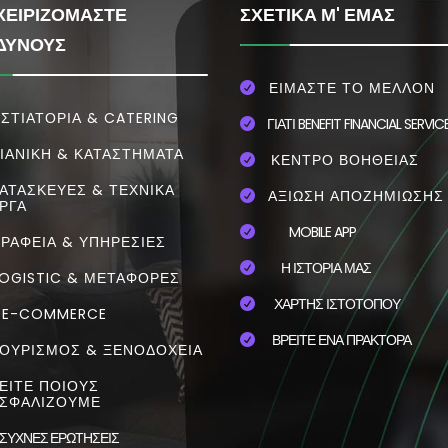
ΧΕΙΡΙΖΟΜΑΣΤΕ
ΣΧΕΤΙΚΑ Μ' ΕΜΑΣ
ΔΥΝΟΥΣ
ΕΙΜΑΣΤΕ ΤΟ ΜΕΛΛΟΝ

ΣΤΙΑΤΌΡΙΑ & CATERING
ΓΙΑΤΙ BENEFIT FINANCIAL SERVIC

ΙΑΝΙΚΗ & ΚΑΤΑΣΤΗΜΑΤΑ
ΚΕΝΤΡΟ ΒΟΗΘΕΙΑΣ

ΑΤΑΣΚΕΥΕΣ & ΤΕΧΝΙΚΑ
ΑΞΙΩΣΗ ΑΠΟΖΗΜΙΩΣΗΣ

ΡΓΑ
MOBILE APP

ΓΡΑΦΕΙΑ & ΥΠΗΡΕΣΙΕΣ
Η ΙΣΤΟΡΙΑ ΜΑΣ

OGISTIC & ΜΕΤΑΦΟΡΕΣ
ΧΑΡΤΗΣ ΙΣΤΟΤΟΠΟΥ

E-COMMERCE
ΒΡΕΙΤΕ ΕΝΑ ΠΡΑΚΤΟΡΑ

ΟΥΡΙΣΜΟΣ & ΞΕΝΟΔΟΧΕΙΑ
ΕΙΤΕ ΠΟΙΟΥΣ
ΣΦΑΛΙΖΟΥΜΕ
ΣΥΧΝΕΣ ΕΡΩΤΗΣΕΙΣ