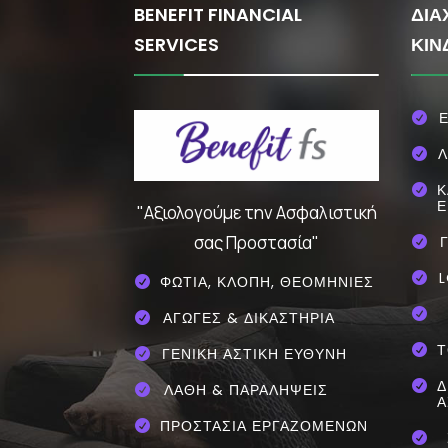
BENEFIT FINANCIAL
ΔΙΑ
SERVICES
ΚΙΝ
Ε

Λ

Κ

Ε
"Αξιολογούμε την Ασφαλιστική
σας Προστασία"

L

ΦΩΤΙΑ, ΚΛΟΠΗ, ΘΕΟΜΗΝΙΕΣ


ΑΓΩΓΕΣ & ΔΙΚΑΣΤΗΡΙΑ

Τ

ΓΕΝΙΚΗ ΑΣΤΙΚΗ ΕΥΘΥΝΗ

Δ

ΛΑΘΗ & ΠΑΡΑΛΗΨΕΙΣ

Α
ΠΡΟΣΤΑΣΙΑ ΕΡΓΑΖΟΜΕΝΩΝ

