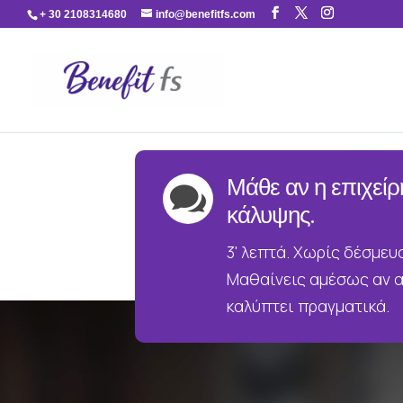
+ 30 2108314680
info@benefitfs.com
Μάθε αν η επιχείρ

κάλυψης.
3' λεπτά. Χωρίς δέσμευ
Μαθαίνεις αμέσως αν α
καλύπτει πραγματικά.