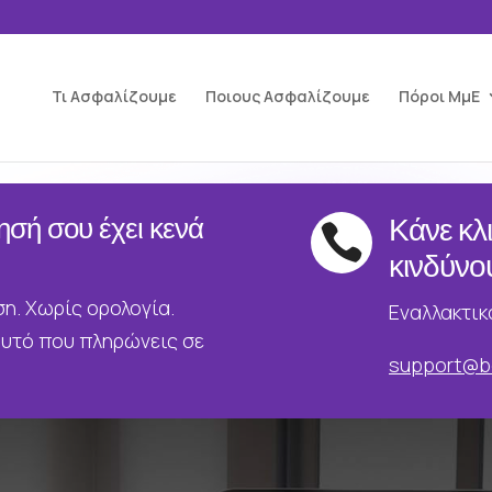
Τι Ασφαλίζουμε
Ποιους Ασφαλίζουμε
Πόροι ΜμΕ
ησή σου έχει κενά
Κάνε κλ

κινδύνο
ση. Χωρίς ορολογία.
Εναλλακτικ
υτό που πληρώνεις σε
support@b