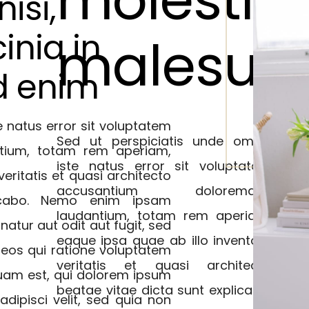
isi,
inia in
malesua
d enim
e natus error sit voluptatem
Se
Sed ut perspiciatis unde omnis
tium, totam rem aperiam,
n
iste natus error sit voluptatem
eritatis et quasi architecto
a
accusantium doloremque
licabo. Nemo enim ipsam
t
laudantium, totam rem aperiam,
atur aut odit aut fugit, sed
ab
eaque ipsa quae ab illo inventore
eos qui ratione voluptatem
a
veritatis et quasi architecto
e
quam est, qui dolorem ipsum
beatae vitae dicta sunt explicabo.
v
adipisci velit, sed quia non