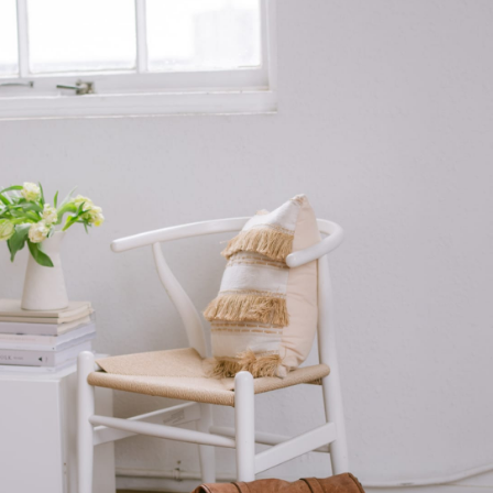
da.
d ut perspiciatis unde omnis iste
atus error sit voluptatem
ccusantium doloremque laudantium,
otam rem aperiam, eaque ipsa quae
 illo inventore veritatis et quasi
rchitecto beatae vitae dicta sunt
xplicabo. Nemo enim ipsam
oluptatem quia voluptas sit