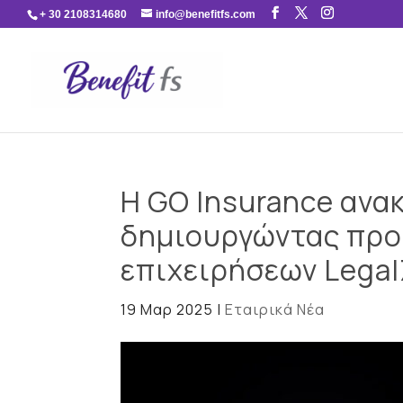
+ 30 2108314680
info@benefitfs.com
Η GO Insurance ανα
δημιουργώντας προ
επιχειρήσεων Lega
19 Μαρ 2025
|
Εταιρικά Νέα