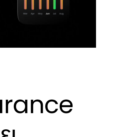
urance
ει