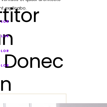
titor
nt explicabo.
OLOR
an
OLOR
. Donec
OLOR
OLOR
in