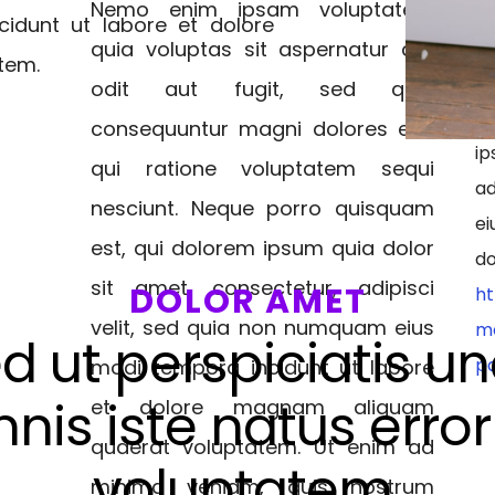
Nemo enim ipsam voluptatem
as
dunt ut labore et dolore
c
quia voluptas sit aspernatur aut
tem.
r
odit aut fugit, sed quia
Ne
consequuntur magni dolores eos
ip
qui ratione voluptatem sequi
ad
nesciunt. Neque porro quisquam
ei
est, qui dolorem ipsum quia dolor
sit amet, consectetur, adipisci
DOLOR AMET
ht
velit, sed quia non numquam eius
m
d ut perspiciatis u
pa
modi tempora incidunt ut labore
nis iste natus error 
et dolore magnam aliquam
quaerat voluptatem. Ut enim ad
voluptatem.
minima veniam, quis nostrum