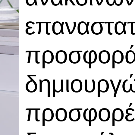
επαναστατ
προσφορά
δημιουργ
προσφορέ