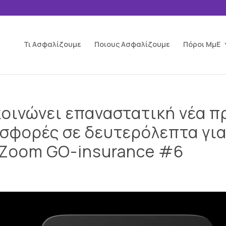
Τι Ασφαλίζουμε
Ποιους Ασφαλίζουμε
Πόροι ΜμΕ
κοινώνει επαναστατική νέα 
σφορές σε δευτερόλεπτα για
lZoom GO-insurance #6