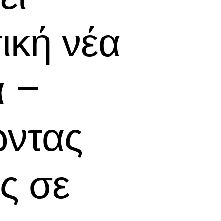
ική νέα
 –
ώντας
ς σε