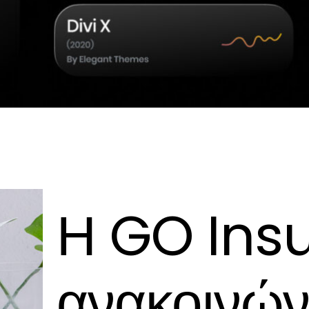
Η GO Ins
ανακοινών