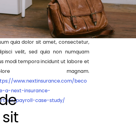
pernatur aut odit aut fugit, sed quia
onsequuntur magni dolores eos qui
atione voluptatem sequi nesciunt.
que porro quisquam est, qui dolorem
sum quia dolor sit amet, consectetur,
ipisci velit, sed quia non numquam
us modi tempora incidunt ut labore et
dolore magnam.
tps://www.nextinsurance.com/beco
e-a-next-insurance-
nde
rtner/payroll-case-study/
sit