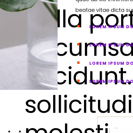
Nulla port
beatae vitae dicta su
^
LOREM IPSUM D
accums
^
LOREM IPSUM D
tincidunt
^
LOREM IPSUM D
^
LOREM IPSUM D
sollicitud
molestie