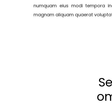
numquam eius modi tempora inci
magnam aliquam quaerat volupta
Se
om